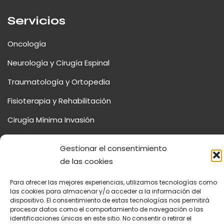
Servicios
Oncología
Neurología y Cirugía Espinal
Traumatología y Ortopedia
Fisioterapia y Rehabilitación
Cirugía Mínima Invasión
Gestionar el consentimiento
de las cookies
© 2026 Centro Veterinario La Salle. |
Diseñado por
Digidisa
Para ofrecer las mejores experiencias, utilizamos tecnologías como
las cookies para almacenar y/o acceder a la información del
dispositivo. El consentimiento de estas tecnologías nos permitirá
Aviso Legal
Política de Cookies
Política de Privacidad
procesar datos como el comportamiento de navegación o las
identificaciones únicas en este sitio. No consentir o retirar el