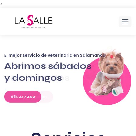
>
Centro Veterinario La Salle
Clinica Amable
con los gatos
Más Información