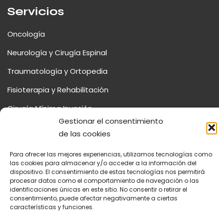
Servicios
Oncología
Neurología y Cirugía Espinal
Traumatología y Ortopedia
Fisioterapia y Rehabilitación
Cirugía Mínima Invasión
Gestionar el consentimiento
de las cookies
Para ofrecer las mejores experiencias, utilizamos tecnologías como
las cookies para almacenar y/o acceder a la información del
© 2026 Centro Veterinario La Salle. |
Diseñado por
Digidisa
dispositivo. El consentimiento de estas tecnologías nos permitirá
procesar datos como el comportamiento de navegación o las
identificaciones únicas en este sitio. No consentir o retirar el
Aviso Legal
Política de Cookies
Política de Privacidad
consentimiento, puede afectar negativamente a ciertas
características y funciones.