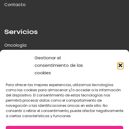
Contacto
Servicios
Oncología
Neurología y Cirugía Espinal
Gestionar el
consentimiento de las
Traumatología y Ortopedia
cookies
Fisioterapia y Rehabilitación
Para ofrecer las mejores experiencias, utilizamos tecnologías
Cirugía Mínima Invasión
como las cookies para almacenar y/o acceder a la información
del dispositivo. El consentimiento de estas tecnologías nos
permitirá procesar datos como el comportamiento de
navegación o las identificaciones únicas en este sitio. No
consentir o retirar el consentimiento, puede afectar negativamente
a ciertas características y funciones.
© 2026 Centro Veterinario La Salle. |
Diseñado por
Digidisa