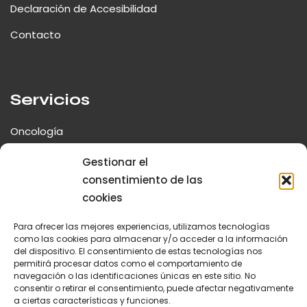
Declaración de Accesibilidad
Contacto
Servicios
Oncología
Neurología y Cirugía Espinal
Gestionar el
consentimiento de las
Traumatología y Ortopedia
cookies
Fisioterapia y Rehabilitación
Para ofrecer las mejores experiencias, utilizamos tecnologías
Cirugía Mínima Invasión
como las cookies para almacenar y/o acceder a la información
del dispositivo. El consentimiento de estas tecnologías nos
permitirá procesar datos como el comportamiento de
navegación o las identificaciones únicas en este sitio. No
consentir o retirar el consentimiento, puede afectar negativamente
a ciertas características y funciones.