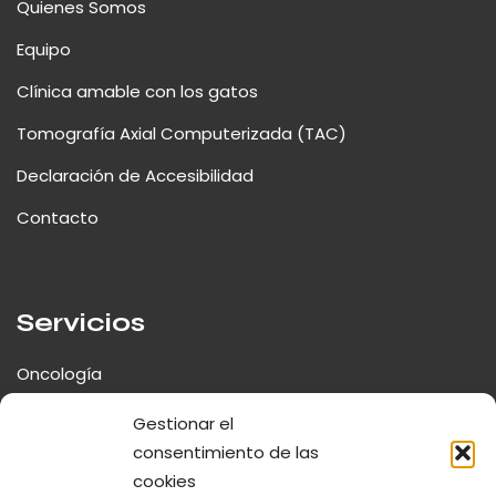
Quienes Somos
Equipo
Clínica amable con los gatos
Tomografía Axial Computerizada (TAC)
Declaración de Accesibilidad
Contacto
Servicios
Oncología
Neurología y Cirugía Espinal
Gestionar el
consentimiento de las
Traumatología y Ortopedia
cookies