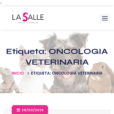
>
Skip
to
content
Etiqueta:
ONCOLOGIA
VETERINARIA
INICIO
ETIQUETA: ONCOLOGIA VETERINARIA
28/03/2019