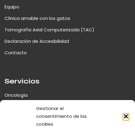
Equipo
Clínica amable con los gatos
Tomografía Axial Computerizada (TAC)
Declaración de Accesibilidad
Contacto
Servicios
Oncología
Neurología y Cirugía Espinal
Gestionar el
consentimiento de las
Traumatología y Ortopedia
cookies
Fisioterapia y Rehabilitación