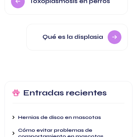
Toxoplasmosis en perros
de
entradas
Qué es la displasia
Entradas recientes
Hernias de disco en mascotas
Cómo evitar problemas de
comportamiento en mascotas