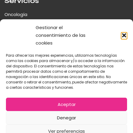
Servicios
Oncología
Neurología y Cirugía Espinal
Gestionar el
consentimiento de las
Traumatología y Ortopedia
cookies
Fisioterapia y Rehabilitación
Para ofrecer las mejores experiencias, utilizamos tecnologías
Cirugía Mínima Invasión
como las cookies para almacenar y/o acceder a la información
del dispositivo. El consentimiento de estas tecnologías nos
permitirá procesar datos como el comportamiento de
navegación o las identificaciones únicas en este sitio. No
consentir o retirar el consentimiento, puede afectar negativamente
a ciertas características y funciones.
© 2026 Centro Veterinario La Salle. |
Diseñado por
Digidisa
Aceptar
Aviso Legal
Política de Cookies
Política de Privacidad
Denegar
Ver preferencias