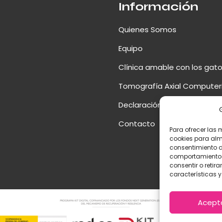
Información
Quienes Somos
Equipo
Clínica amable con los gat
Tomografía Axial Computer
Declaración de Accesibilida
Contacto
Para ofrecer las 
cookies para alm
consentimiento d
comportamiento d
consentir o retir
características y
Acept