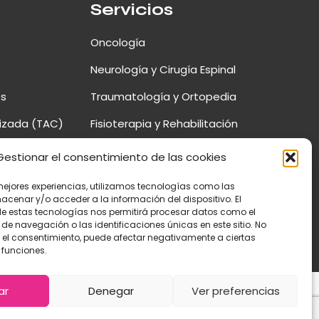
Servicios
Oncología
Neurología y Cirugía Espinal
os
Traumatología y Ortopedia
izada (TAC)
Fisioterapia y Rehabilitación
d
Cirugía Mínima Invasión
Gestionar el consentimiento de las cookies
mejores experiencias, utilizamos tecnologías como las
acenar y/o acceder a la información del dispositivo. El
e estas tecnologías nos permitirá procesar datos como el
e navegación o las identificaciones únicas en este sitio. No
ar el consentimiento, puede afectar negativamente a ciertas
Aviso Legal
Política de Cookies
Política de Privacidad
 funciones.
ar
Denegar
Ver preferencias