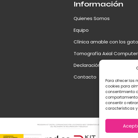
Información
Quienes Somos
Equipo
Clínica amable con los gat
Tomografía Axial Computer
Declaración de Accesibilida
Contacto
Para ofrecer las 
cookies para alm
consentimiento d
comportamiento d
consentir o retir
características y
Acept