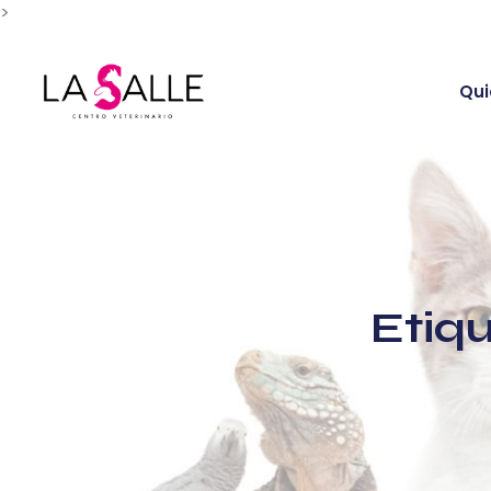
>
Skip
to
content
Qui
Etiq