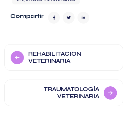
Compartir
Navegación
REHABILITACION
VETERINARIA
de
entradas
TRAUMATOLOGÍA
VETERINARIA