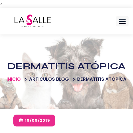
>
Skip
to
content
DERMATITIS ATÓPICA
INICIO
ARTICULOS BLOG
DERMATITIS ATÓPICA
19/09/2019