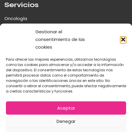
Servicios
Oncología
Neurología y Cirugía Espinal
Gestionar el
consentimiento de las
Traumatología y Ortopedia
cookies
Fisioterapia y Rehabilitación
Para ofrecer las mejores experiencias, utilizamos tecnologías
Cirugía Mínima Invasión
como las cookies para almacenar y/o acceder a la información
del dispositivo. El consentimiento de estas tecnologías nos
permitirá procesar datos como el comportamiento de
navegación o las identificaciones únicas en este sitio. No
consentir o retirar el consentimiento, puede afectar negativamente
a ciertas características y funciones.
© 2026 Centro Veterinario La Salle. |
Diseñado por
Digidisa
Aceptar
Aviso Legal
Política de Cookies
Política de Privacidad
Denegar